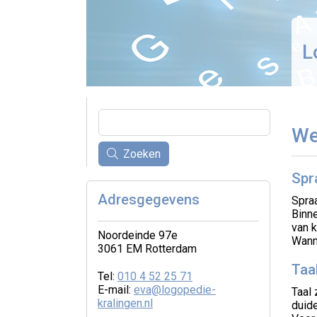
L
We
Zoeken
Spr
Adresgegevens
Spra
Binn
van k
Noordeinde 97e
Wann
3061 EM Rotterdam
Taa
Tel:
010 4 52 25 71
E-mail:
eva@logopedie-
Taal
kralingen.nl
duid