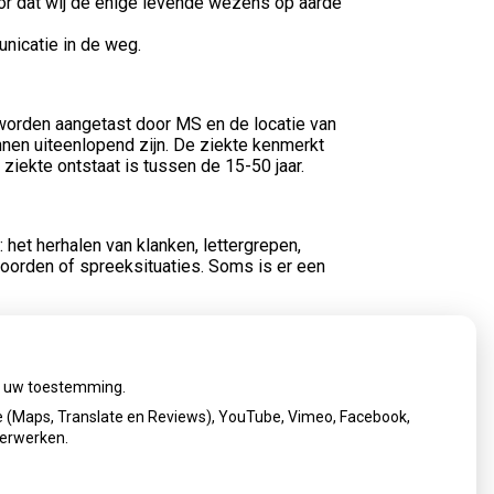
voor dat wij de enige levende wezens op aarde
nicatie in de weg.
worden aangetast door MS en de locatie van
nnen uiteenlopend zijn. De ziekte kenmerkt
ziekte ontstaat is tussen de 15-50 jaar.
: het herhalen van klanken, lettergrepen,
oorden of spreeksituaties. Soms is er een
bben voor de gebitsstand, uitspraak en het
ken en duim-, speen en vingerzuigen. Deze
ij uw toestemming.
n.
 (Maps, Translate en Reviews), YouTube, Vimeo, Facebook,
verwerken.