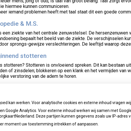
ieder mens, jong of oud, is taal van groot belang. Taal zorgt er
 die hiermee kunnen communiceren.
eer iemand problemen heeft met taal staat dit een goede commu
opedie & M.S.
s een ziekte van het centrale zenuwstelsel. De hersenzenuwen 
ndoening bepaalt het beeld van de ziekte. De verschijnselen ku
door sprongs-gewijze verslechteringen. De leeftijd waarop deze 
innend stotteren
s stotteren? Stotteren is onvloeiend spreken. Dit kan bestaan uit
den of zinsdelen; blokkeren op een klank en het vermijden van w
lijke verstoring van de adem te horen.
ijkende mondgewoonten
jkende mondgewoonten zijn gewoonten die negatieve gevolgen he
or. Afwijkende mondgewoonten zijn: mondademen, verkeerd slik
goed kan werken. Voor analytische cookies en externe inhoud vragen w
nten kunnen het gevolg van elkaar zijn of elkaar in stand houde
n Google Analytics. Voor externe inhoud werken wij samen met Google
 ZorgkaartNederland. Deze partijen kunnen gegevens zoals uw IP-adres 
ieder moment uw toestemming intrekken of aanpassen.