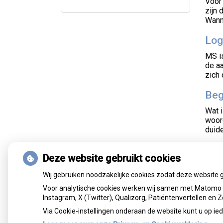
Voor 
zijn
Wann
Log
MS i
de aa
zich 
Beg
Wat i
woor
duide
Afw
Deze website gebruikt cookies
Afwi
geho
Wij gebruiken noodzakelijke cookies zodat deze website 
gewoo
Voor analytische cookies werken wij samen met Matomo e
Instagram, X (Twitter), Qualizorg, Patiëntenvertellen en
Via Cookie-instellingen onderaan de website kunt u op 