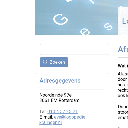
L
Af
Zoeken
Wat 
Afasi
door
Adresgegevens
herse
rech
Noordeinde 97e
ook 
3061 EM Rotterdam
Door
Tel:
010 4 52 25 71
stoor
E-mail:
eva@logopedie-
ernst
kralingen.nl