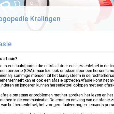
ogopedie Kralingen
asie
is afasie?
e is een taalstoornis die ontstaat door een hersenletsel in de li
 een beroerte (CVA), maar kan ook ontstaan door een hersentumo
nen.Bij sommige mensen zit het taalsysteem in de rechterhersenh
terhersenhelft kan er ook een afasie optreden.Afasie komt het 
kinderen en jongeren kunnen hersenletsel oplopen met een afasie
 afasie ontstaan er problemen met het spreken, het lezen en he
nissen in de communicatie. De ernst en omvang van de afasie zij
 van het hersenletsel, het vroegere taalvermogen, iemands perso