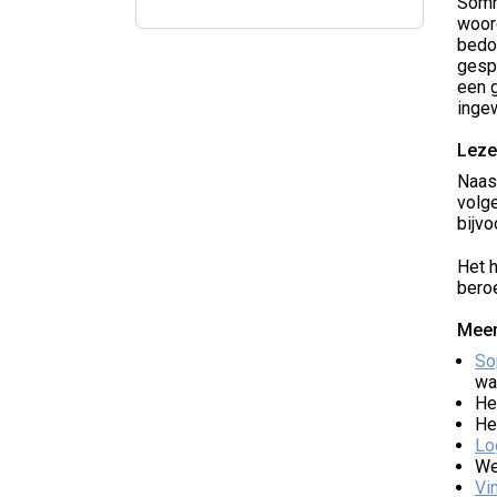
Somm
woor
bedoe
gespr
een g
ingew
Leze
Naast
volge
bijvo
Het h
beroe
Meer
So
wa
He
He
Lo
We
Vi