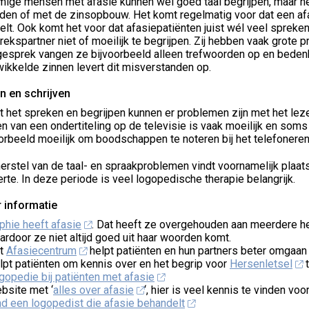
ige mensen met afasie kunnen wel goed taal begrijpen, maar he
den of met de zinsopbouw. Het komt regelmatig voor dat een afa
lt. Ook komt het voor dat afasiepatiënten juist wél veel spreken
ekspartner niet of moeilijk te begrijpen. Zij hebben vaak grote p
esprek vangen ze bijvoorbeeld alleen trefwoorden op en bedenke
ikkelde zinnen levert dit misverstanden op.
n en schrijven
 het spreken en begrijpen kunnen er problemen zijn met het leze
n van een ondertiteling op de televisie is vaak moeilijk en som
orbeeld moeilijk om boodschappen te noteren bij het telefoneren
erstel van de taal- en spraakproblemen vindt voornamelijk plaat
rte. In deze periode is veel logopedische therapie belangrijk.
 informatie
phie heeft afasie
. Dat heeft ze overgehouden aan meerdere her
ardoor ze niet altijd goed uit haar woorden komt.
t
Afasiecentrum
helpt patiënten en hun partners beter omgaan
lpt patiënten om kennis over en het begrip voor
Hersenletsel
t
gopedie bij patiënten met afasie
bsite met ‘
alles over afasie
‘, hier is veel kennis te vinden vo
nd een logopedist die afasie behandelt