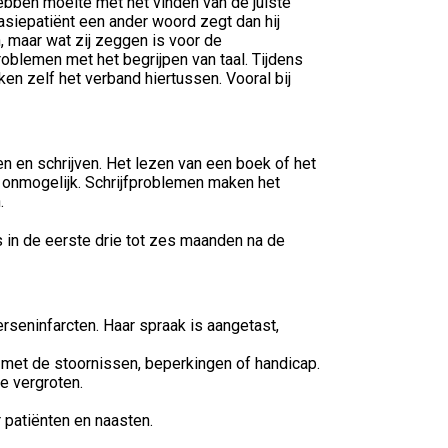
bben moeite met het vinden van de juiste
siepatiënt een ander woord zegt dan hij
, maar wat zij zeggen is voor de
roblemen met het begrijpen van taal. Tijdens
n zelf het verband hiertussen. Vooral bij
n en schrijven. Het lezen van een boek of het
s onmogelijk. Schrijfproblemen maken het
.
s in de eerste drie tot zes maanden na de
seninfarcten. Haar spraak is aangetast,
 met de stoornissen, beperkingen of handicap.
e vergroten.
or patiënten en naasten.